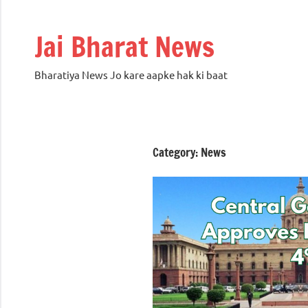
Skip
to
Jai Bharat News
content
Bharatiya News Jo kare aapke hak ki baat
Category:
News